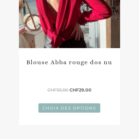
Blouse Abba rouge dos nu
Le
Le
CHF
55.00
CHF
29.00
prix
prix
initial
actuel
CHOIX DES OPTIONS
était :
est :
CHF55.00.
CHF29.00.