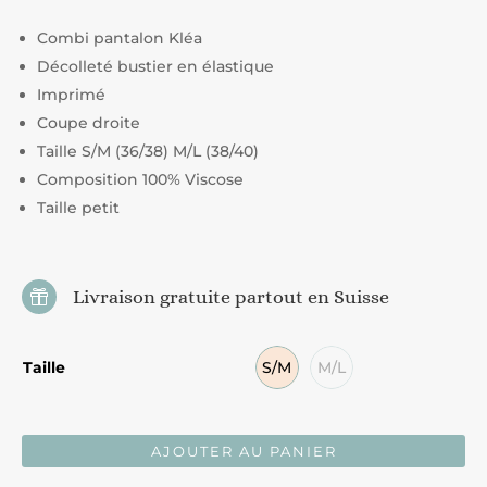
prix
prix
initial
actuel
Combi pantalon Kléa
était :
est :
Décolleté bustier en élastique
CHF59.00.
CHF39.00.
Imprimé
Coupe droite
Taille S/M (36/38) M/L (38/40)
Composition 100% Viscose
Taille petit
Livraison gratuite partout en Suisse

Taille
S/M
M/L
AJOUTER AU PANIER