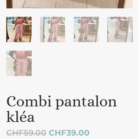
Combi pantalon
kléa
Le
Le
CHF
59.00
CHF
39.00