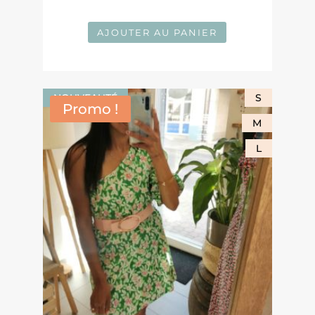
AJOUTER AU PANIER
NOUVEAUTÉ
S
Promo !
M
L