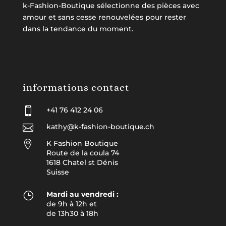
k-Fashion-Boutique sélectionne des pièces avec
amour et sans cesse renouvelées pour rester
dans la tendance du moment.
informations contact

+41 76 412 24 06

kathy@k-fashion-boutique.ch

K Fashion Boutique
Route de la coula 74
1618 Chatel st Dénis
Suisse
}
Mardi au vendredi :
de 9h à 12h et
de 13h30 à 18h