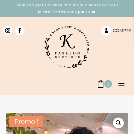
Livraison gratuite sans minimum d’achat sur tout
le site. Faites-vous plaisir ❤️
COMPTE

0
Promo !