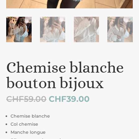
Chemise blanche
bouton bijoux
Le
Le
CHF
59.00
CHF
39.00
prix
prix
initial
actuel
Chemise blanche
était :
est :
Col chemise
CHF59.00.
CHF39.00.
Manche longue