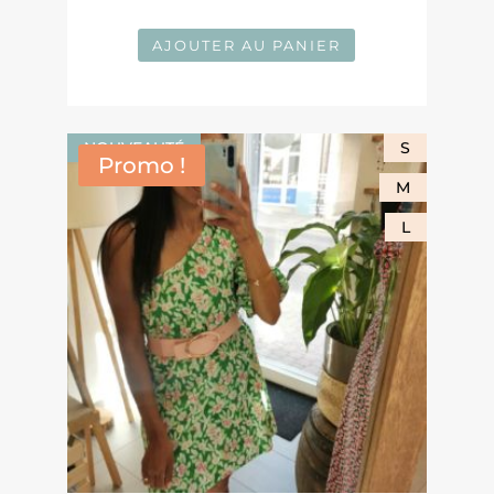
AJOUTER AU PANIER
NOUVEAUTÉ
S
Promo !
M
L