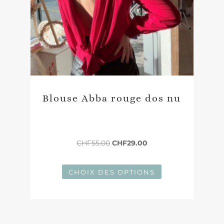
Blouse Abba rouge dos nu
Le
Le
CHF
55.00
CHF
29.00
prix
prix
initial
actuel
CHOIX DES OPTIONS
était :
est :
CHF55.00.
CHF29.00.